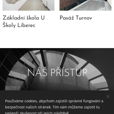
Základní škola U
Pasáž Turnov
Školy Liberec
NÁŠ PŘÍSTUP
Používáme cookies, abychom zajistili správné fungování a
bezpečnost našich stránek. Tím vám můžeme zajistit tu
Vše co děláme, je promyšlené
nejlepší zkušenost při jejich návštěvě.